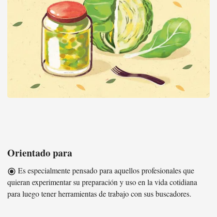
Incluyendo fermentos en el plato - Taller de introducción a los
fermentos
Orientado para
Es especialmente pensado para aquellos profesionales que
radio_button_checked
quieran experimentar su preparación y uso en la vida cotidiana
para luego tener herramientas de trabajo con sus buscadores.