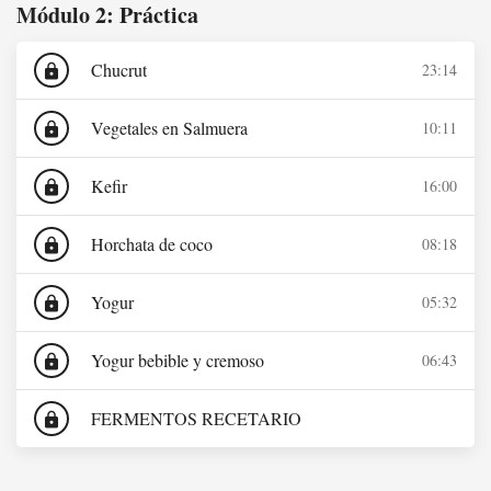
Módulo 2: Práctica
Chucrut
23:14
lock
Vegetales en Salmuera
10:11
lock
Kefir
16:00
lock
Horchata de coco
08:18
lock
Yogur
05:32
lock
Yogur bebible y cremoso
06:43
lock
FERMENTOS RECETARIO
lock