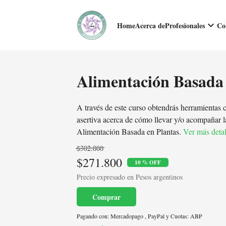
keyboard_arrow_down
Home
Acerca de
Profesionales
Co
Alimentación Basada 
A través de este curso obtendrás herramientas 
asertiva acerca de cómo llevar y/o acompañar l
Alimentación Basada en Plantas.
Ver más detal
$302.000
$271.800
10 % OFF
Precio expresado en Pesos argentinos
Comprar
Pagando con:
Mercadopago
,
PayPal
y
Cuotas: ABP